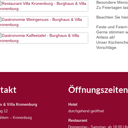
Besondere Menüs
Zu Feiertagen la
Beachten Sie hier
Feste und Feiern
Gerne stimmen wi
Anlass ab!
Unser Küchenchef
Vorschläge.
takt
Öffnungszeiten
s & Villa Kronenburg
Hotel
ng 12
durchgehend geöffnet
hlem – Kronenburg
Restaurant
Donnerstag - Samstag: ab 18:00 Uh