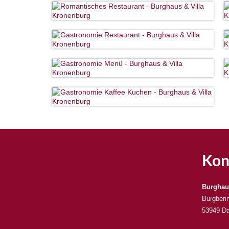
Kon
Burghau
Burgberi
53949 Da