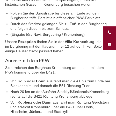
Unternehmungen
historischen Gassen in Kronenburg besuchen wollen:
Folgen Sie der Burgstraße bis diese am Ende auf den
Kontakt
Burgbering trifft. Dort ist ein öffentlicher PKW-Parkplatz.
Durch das Stadttor gelangen Sie zu Fuß in den Burgbering
und folgen diesem bis zum Schluss.
(Eingabe fürs Navi: Burgbering / Kronenburg)
Unsere
Rezeption
finden Sie in der
Villa Kronenburg
, die Sie
im Burgbering mit der Hausnummer 12 auf der linken Seite
einige Häuser zuvor passiert haben.
Anreise mit dem PKW
Sie erreichen das Burghaus Kronenburg am besten mit dem
PKW kommend über die B421:
Von
Köln oder Bonn
aus fährt man die A1 bis zum Ende bei
Blankenheim und danach die B51 Richtung Trier.
Nach 20 km an der Ausfahrt Stadtkyll/Jünkerath/Kronenburg
rechts auf die B421 Richtung Kronenburg abbiegen.
Von
Koblenz oder Daun
aus fährt man Richtung Gerolstein
und erreicht Kronenburg über die B421 über Dreis,
Hillesheim, Jünkerath und Stadtkyll.