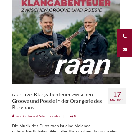
Unternehmungen
Kontakt
17
raan live: Klangabenteuer zwischen
Groove und Poesie in der Orangerie des
MAI 2026
Burghaus
von
Burghaus & Villa Kronenburg
|
|
0
Die Musik des Duos raan ist eine Melange
unterschiedlichster Stile voller Klangfarben, Improvisation