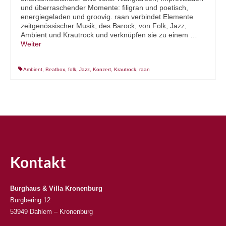
und überraschender Momente: filigran und poetisch,
energiegeladen und groovig. raan verbindet Elemente
zeitgenössischer Musik, des Barock, von Folk, Jazz,
Ambient und Krautrock und verknüpfen sie zu einem …
Weiter
Ambient
,
Beatbox
,
folk
,
Jazz
,
Konzert
,
Krautrock
,
raan
Kontakt
Burghaus & Villa Kronenburg
Burgbering 12
53949 Dahlem – Kronenburg