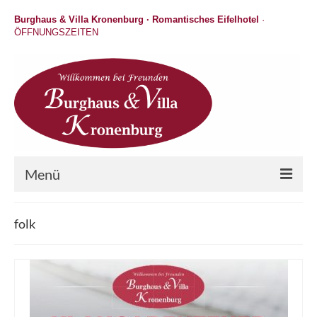
Burghaus & Villa Kronenburg · Romantisches Eifelhotel
·
ÖFFNUNGSZEITEN
Menü
Hotel
folk
Wellness
Gastronomie
Hochzeit / Feiern / Events