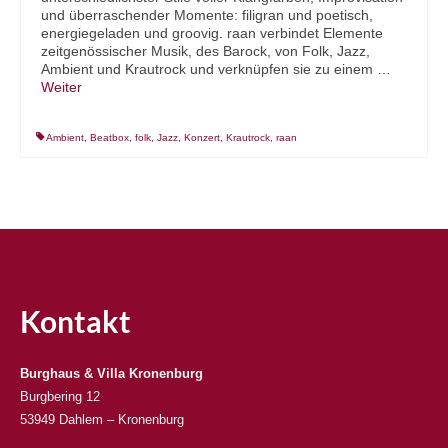
und überraschender Momente: filigran und poetisch,
energiegeladen und groovig. raan verbindet Elemente
zeitgenössischer Musik, des Barock, von Folk, Jazz,
Ambient und Krautrock und verknüpfen sie zu einem …
Weiter
Ambient
,
Beatbox
,
folk
,
Jazz
,
Konzert
,
Krautrock
,
raan
Kontakt
Burghaus & Villa Kronenburg
Burgbering 12
53949 Dahlem – Kronenburg