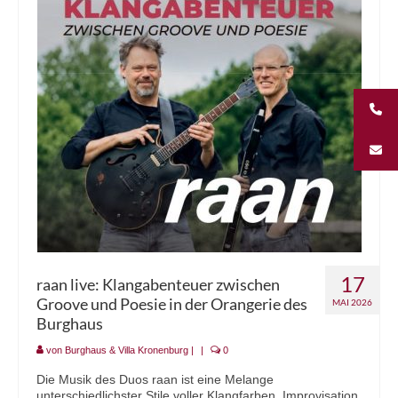
Unternehmungen
Kontakt
17
raan live: Klangabenteuer zwischen
Groove und Poesie in der Orangerie des
MAI 2026
Burghaus
von
Burghaus & Villa Kronenburg
|
|
0
Die Musik des Duos raan ist eine Melange
unterschiedlichster Stile voller Klangfarben, Improvisation