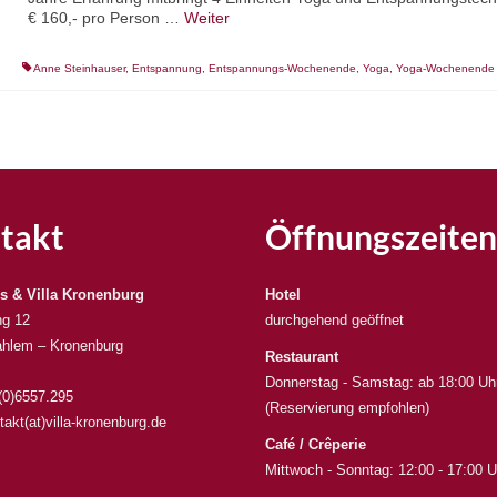
€ 160,- pro Person …
Weiter
Anne Steinhauser
,
Entspannung
,
Entspannungs-Wochenende
,
Yoga
,
Yoga-Wochenende
takt
Öffnungszeiten
s & Villa Kronenburg
Hotel
ng 12
durchgehend geöffnet
hlem – Kronenburg
Restaurant
Donnerstag - Samstag: ab 18:00 Uh
 (0)6557.295
(Reservierung empfohlen)
takt(at)villa-kronenburg.de
Café / Crêperie
Mittwoch - Sonntag: 12:00 - 17:00 U