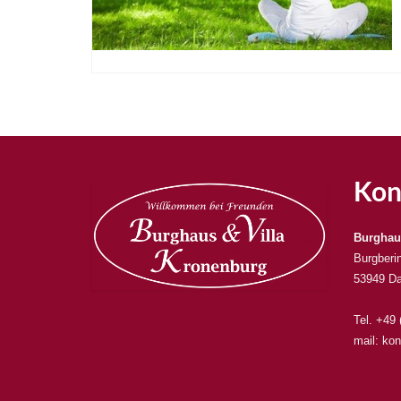
Kon
Burghau
Burgberi
53949 Da
Tel. +49
mail: kon