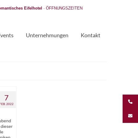
mantisches Eifelhotel
·
ÖFFNUNGSZEITEN
Events
Unternehmungen
Kontakt
7
FEB. 2022
aubend
dieser
le
niken,