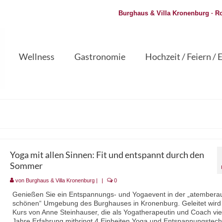
Burghaus & Villa Kronenburg · Ro
Wellness
Gastronomie
Hochzeit / Feiern / 
Yoga mit allen Sinnen: Fit und entspannt durch den
Sommer
von
Burghaus & Villa Kronenburg
|
|
0
Genießen Sie ein Entspannungs- und Yogaevent in der „atember
schönen“ Umgebung des Burghauses in Kronenburg. Geleitet wird 
Kurs von Anne Steinhauser, die als Yogatherapeutin und Coach vie
Jahre Erfahrung mitbringt 4 Einheiten Yoga und Entspannungstech