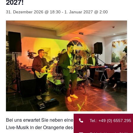
2027!
Unternehmungen
31. Dezember 2026 @ 18:30
-
1. Januar 2027 @ 2:00
Kontakt
Bei uns erwartet Sie neben einer tollen Stimmung mit
Tel.: +49 (0) 6557.295
Live-Musik in der Orangerie des Burghauses ein