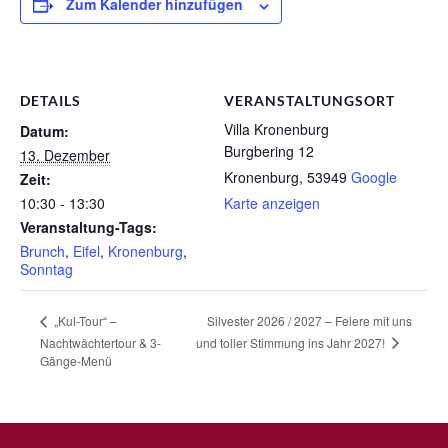
Zum Kalender hinzufügen
DETAILS
VERANSTALTUNGSORT
Villa Kronenburg
Datum:
Burgbering 12
13. Dezember
Kronenburg
,
53949
Google
Zeit:
10:30 - 13:30
Karte anzeigen
Veranstaltung-Tags:
Brunch
,
Eifel
,
Kronenburg
,
Sonntag
Silvester 2026 / 2027 – Feiere mit uns
„Kul-Tour“ –
und toller Stimmung ins Jahr 2027!
Nachtwächtertour & 3-
Gänge-Menü