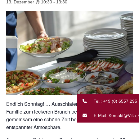
13. Dezember @ 10:30
-
13:30
Unternehmungen
Kontakt
Tel.: +49 (0) 6557.295
Endlich Sonntag! … Ausschlafen und Freunde oder die
Familie zum leckeren Brunch treffen. Verbringt
E-Mail: Kontakt@Villa
gemeinsam eine schöne Zeit bei gutem Essen und in
entspannter Atmosphäre.