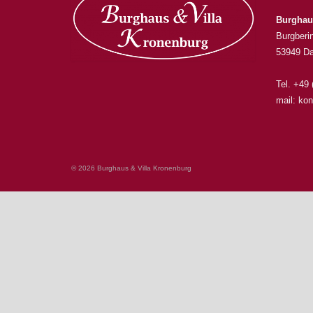
Burghau
Burgberi
53949 Da
Tel. +49
mail: kon
© 2026 Burghaus & Villa Kronenburg