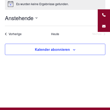
Unternehmungen
Es wurden keine Ergebnisse gefunden.
Hinweis
Kontakt
Anstehende
Ansic
Vera
Liste
Navig
Ansi
Datum
Navi
wählen.
Veranstaltungen
Vorherige
Heute
Nächste
Veranstalt
Kalender abonnieren