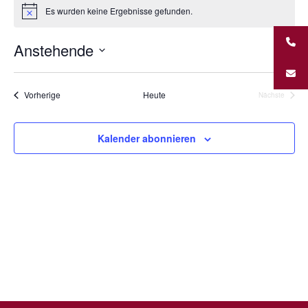
Unternehmungen
Es wurden keine Ergebnisse gefunden.
Hinweis
Kontakt
Anstehende
Ansic
Vera
Liste
Navig
Ansi
Datum
Navi
wählen.
Veranstaltungen
Vorherige
Heute
Nächste
Veranstalt
Kalender abonnieren