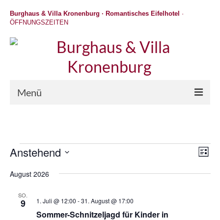
Burghaus & Villa Kronenburg · Romantisches Eifelhotel
·
ÖFFNUNGSZEITEN
Menü
Hotel
Wellness
Veranstaltungen
Anstehend
Ansic
Vera
Liste
Gastronomie
Navig
Ansi
Datum
Navi
wählen.
August 2026
Hochzeit / Feiern / Events
SO.
Unternehmungen
1. Juli @ 12:00
-
31. August @ 17:00
9
Sommer-Schnitzeljagd für Kinder in
Kontakt